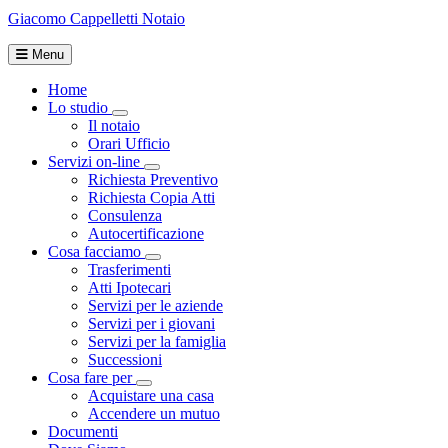
Giacomo Cappelletti
Notaio
Menu
Home
Lo studio
Toggle Dropdown
Il notaio
Orari Ufficio
Servizi on-line
Toggle Dropdown
Richiesta Preventivo
Richiesta Copia Atti
Consulenza
Autocertificazione
Cosa facciamo
Toggle Dropdown
Trasferimenti
Atti Ipotecari
Servizi per le aziende
Servizi per i giovani
Servizi per la famiglia
Successioni
Cosa fare per
Toggle Dropdown
Acquistare una casa
Accendere un mutuo
Documenti