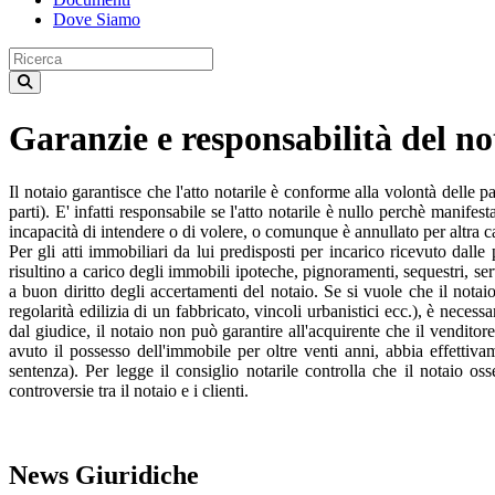
Dove Siamo
Garanzie e responsabilità del no
Il notaio garantisce che l'atto notarile è conforme alla volontà delle
parti). E' infatti responsabile se l'atto notarile è nullo perchè manife
incapacità di intendere o di volere, o comunque è annullato per altra c
Per gli atti immobiliari da lui predisposti per incarico ricevuto dalle 
risultino a carico degli immobili ipoteche, pignoramenti, sequestri, ser
a buon diritto degli accertamenti del notaio. Se si vuole che il notaio
regolarità edilizia di un fabbricato, vincoli urbanistici ecc.), è nece
dal giudice, il notaio non può garantire all'acquirente che il venditor
avuto il possesso dell'immobile per oltre venti anni, abbia effettiv
sentenza). Per legge il consiglio notarile controlla che il notaio os
controversie tra il notaio e i clienti.
News Giuridiche