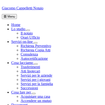
Giacomo Cappelletti
Notaio
Menu
Home
Lo studio
Toggle Dropdown
Il notaio
Orari Ufficio
Servizi on-line
Toggle Dropdown
Richiesta Preventivo
Richiesta Copia Atti
Consulenza
Autocertificazione
Cosa facciamo
Toggle Dropdown
Trasferimenti
Atti Ipotecari
Servizi per le aziende
Servizi per i giovani
Servizi per la famiglia
Successioni
Cosa fare per
Toggle Dropdown
Acquistare una casa
Accendere un mutuo
Documenti