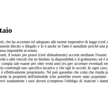
taio
 parti, che ha accertato ed adeguato alle norme imperative di legge (cio
stamente illecito o illegale; e lo è anche se l'atto è annullato perchè una
ausa imputabile al notaio.
parti, il notaio per prassi (cioè abitualmente) accerta mediante l'esame 
vitù o altri vincoli che ne limitino la disponibilità o il godimento; ed è 
 compia tale esame per oltre venti anni (es.:per accertare eventuali ser
ssario conferirgli uno specifico incarico e che egli lo accetti. In ogni c
e è effettivamente proprietario. Nè può garantire che colui che risulta pr
amente la proprietà dell'immobile (che potrebbe essere stato acquistato
servi esattamente i suoi doveri (compreso l'obbligo di risarcire i danni