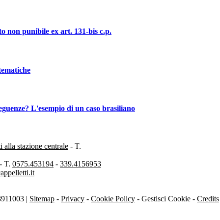
o non punibile ex art. 131-bis c.p.
stematiche
nseguenze? L'esempio di un caso brasiliano
alla stazione centrale
- T.
- T.
0575.453194
-
339.4156953
pelletti.it
3911003 |
Sitemap
-
Privacy
-
Cookie Policy
-
Gestisci Cookie
-
Credits