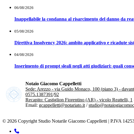
06/08/2026
Inappellabile la condanna al risarcimento del danno da reat
05/08/2026
Direttiva Insolvency 2026: ambito applicativo e ricadute si
04/08/2026
Inserimento di prompt sleali negli atti giudiziari: quali co
Notaio Giacomo Cappelletti
Sede: Arezzo - via Guido Monaco, 100 (piano 3) - davanti 
0575.1387391
/
92
Recapito: Castiglion Fiorentino (AR) - vicolo Reattelli, 1
Email:
gcappelletti@notariato.it
/
studio@notaiogiacomocap
© 2026 Copyright Studio Notarile Giacomo Cappelletti | P.IVA 1425